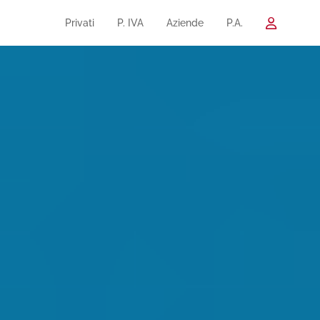
Privati
P. IVA
Aziende
P.A.