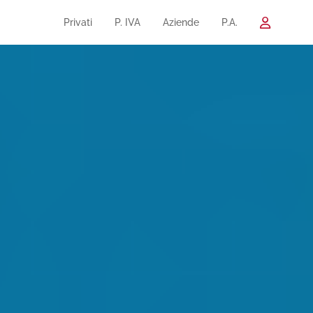
Privati
P. IVA
Aziende
P.A.