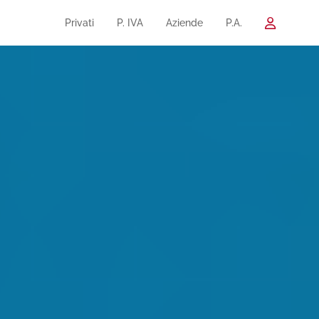
Privati
P. IVA
Aziende
P.A.