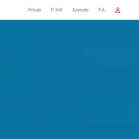
Privati
P. IVA
Aziende
P.A.