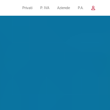
Privati
P. IVA
Aziende
P.A.