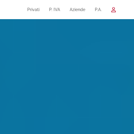
Privati
P. IVA
Aziende
P.A.