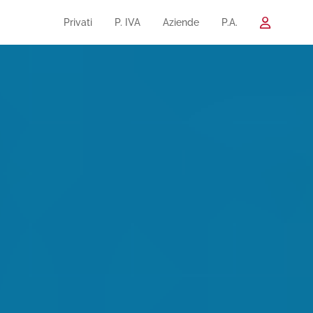
Privati
P. IVA
Aziende
P.A.