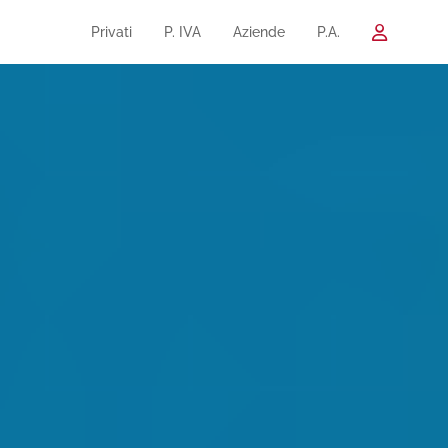
Privati
P. IVA
Aziende
P.A.