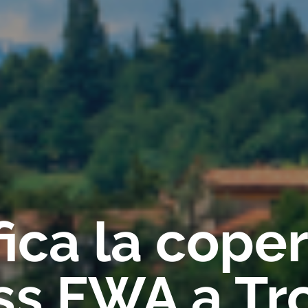
fica la cope
ss FWA a Tr