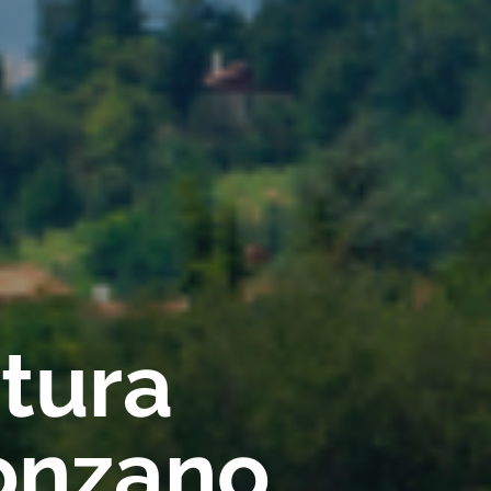
rtura
onzano