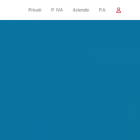
Privati
P. IVA
Aziende
P.A.