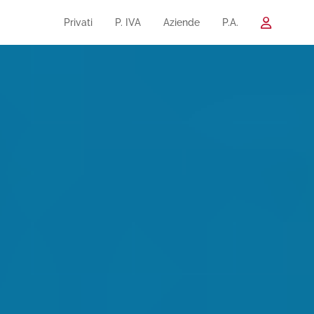
Privati
P. IVA
Aziende
P.A.