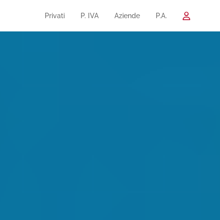
Privati
P. IVA
Aziende
P.A.