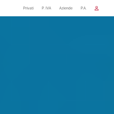
Privati
P. IVA
Aziende
P.A.