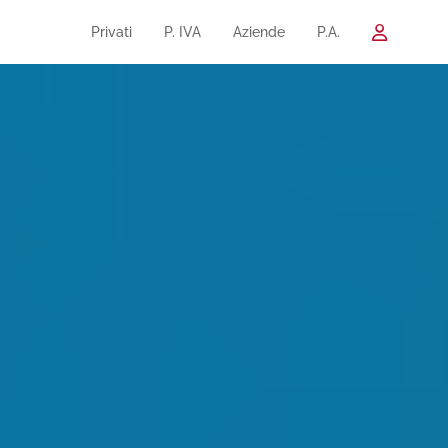
Privati
P. IVA
Aziende
P.A.