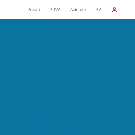
Privati
P. IVA
Aziende
P.A.