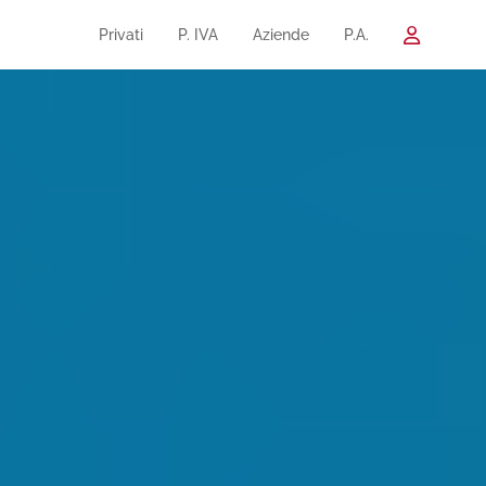
Privati
P. IVA
Aziende
P.A.