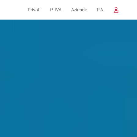
Privati
P. IVA
Aziende
P.A.