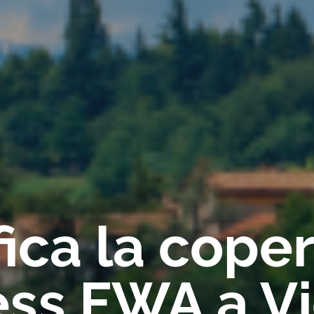
fica la cope
ess FWA a V