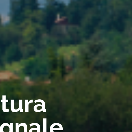
rtura
ignale