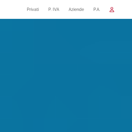
Privati
P. IVA
Aziende
P.A.