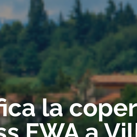
fica la cope
ss FWA a Vi