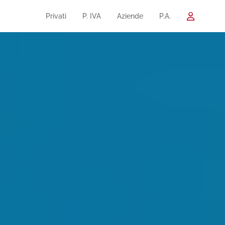
Privati
P. IVA
Aziende
P.A.