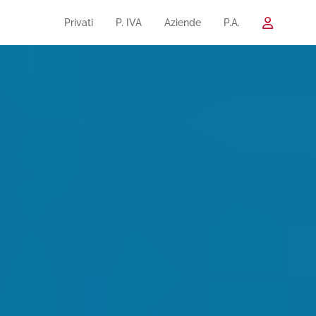
Privati
P. IVA
Aziende
P.A.