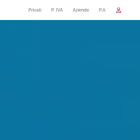
Privati
P. IVA
Aziende
P.A.