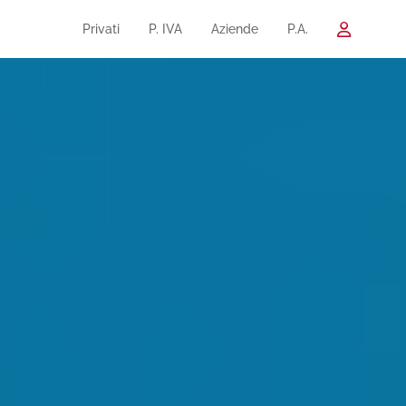
Privati
P. IVA
Aziende
P.A.