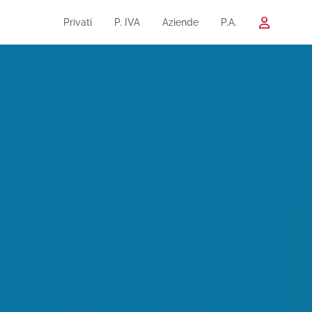
Privati
P. IVA
Aziende
P.A.