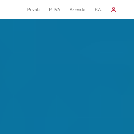
Privati
P. IVA
Aziende
P.A.