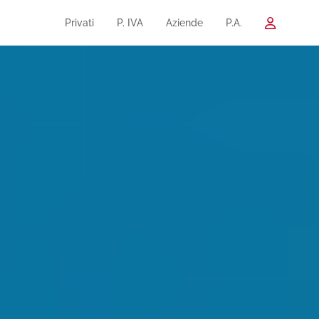
Privati
P. IVA
Aziende
P.A.