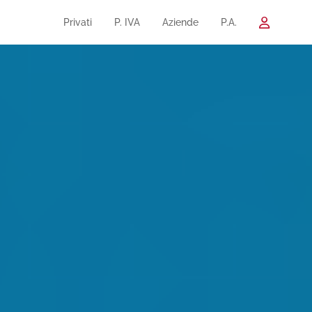
Privati
P. IVA
Aziende
P.A.