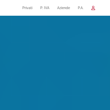
Privati
P. IVA
Aziende
P.A.