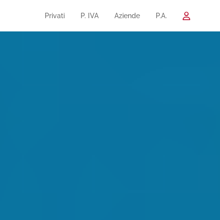
Privati
P. IVA
Aziende
P.A.