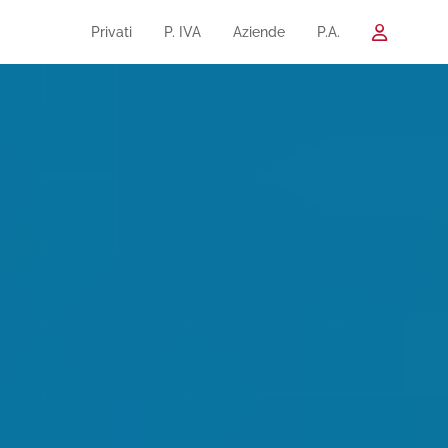
Privati
P. IVA
Aziende
P.A.