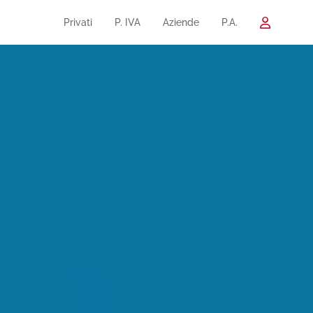
Privati
P. IVA
Aziende
P.A.