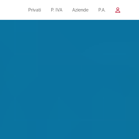
Privati
P. IVA
Aziende
P.A.