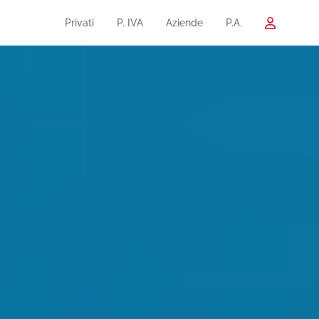
Privati
P. IVA
Aziende
P.A.