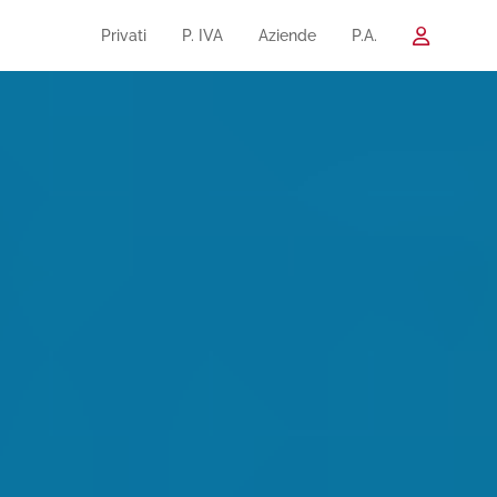
Privati
P. IVA
Aziende
P.A.