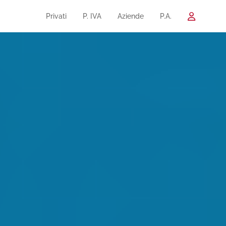
Privati
P. IVA
Aziende
P.A.