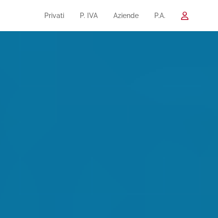
Privati
P. IVA
Aziende
P.A.