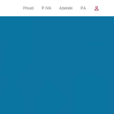
Privati
P. IVA
Aziende
P.A.