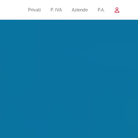
Privati
P. IVA
Aziende
P.A.