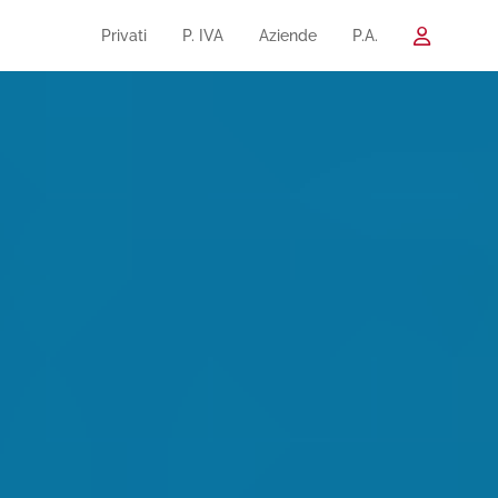
Privati
P. IVA
Aziende
P.A.