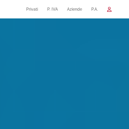
Privati
P. IVA
Aziende
P.A.