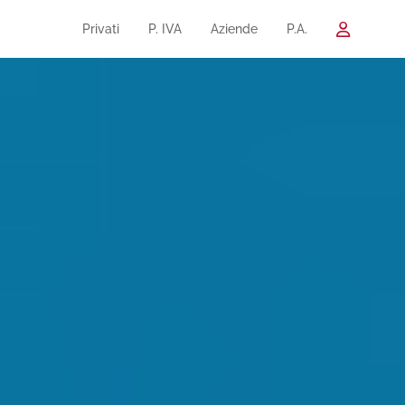
Privati
P. IVA
Aziende
P.A.