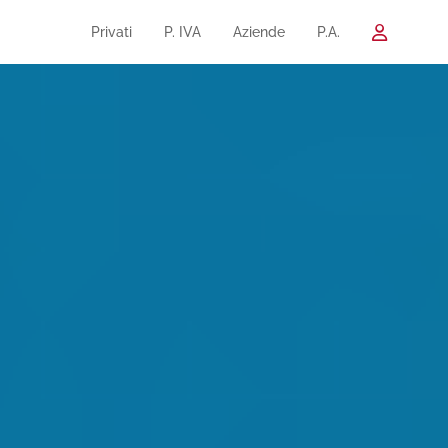
Privati
P. IVA
Aziende
P.A.