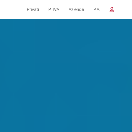
Privati
P. IVA
Aziende
P.A.