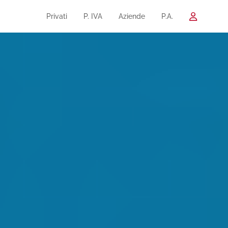
Privati
P. IVA
Aziende
P.A.