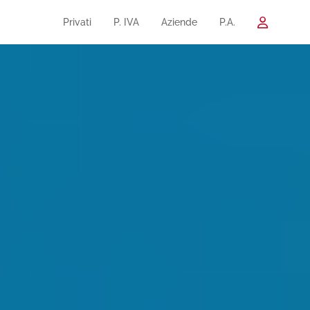
Privati
P. IVA
Aziende
P.A.