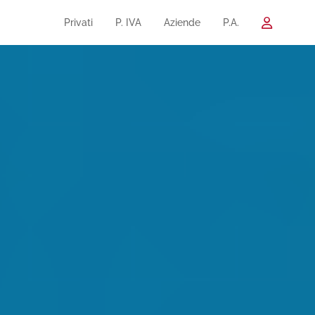
Privati
P. IVA
Aziende
P.A.