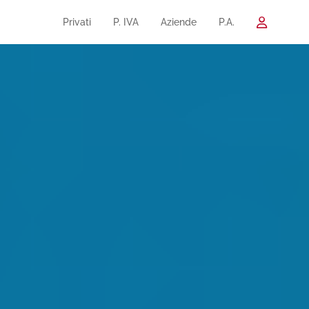
Privati
P. IVA
Aziende
P.A.