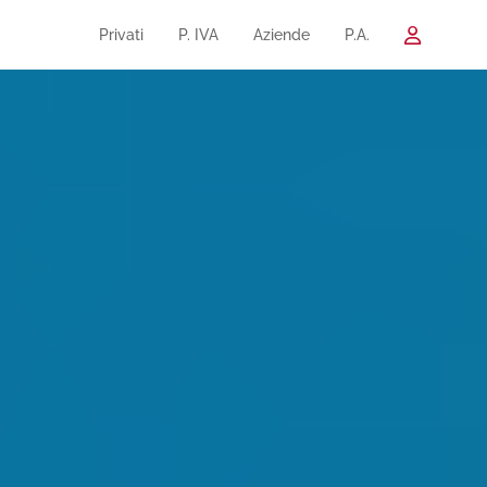
Privati
P. IVA
Aziende
P.A.