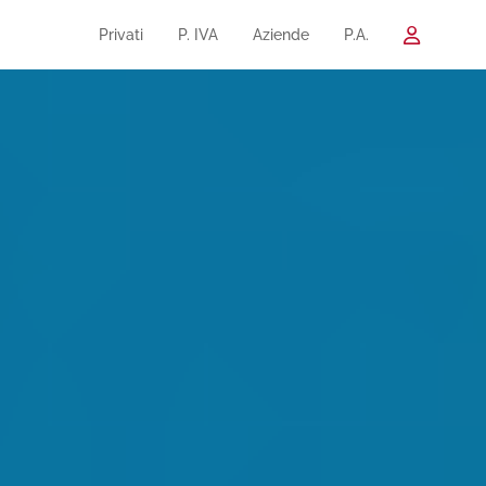
Privati
P. IVA
Aziende
P.A.